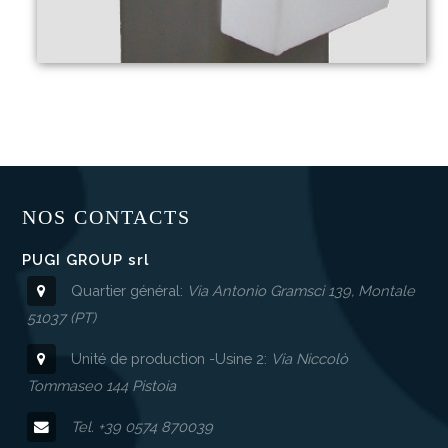
NOS CONTACTS
PUGI GROUP srl
Quartier général:
Via Antonio Gramsci 139, Montale
51037 (PT)
Unité de production -Usine 2:
Via Niccolò
Tommaseo 144 Pistoia
Tel. +39 0574 870039